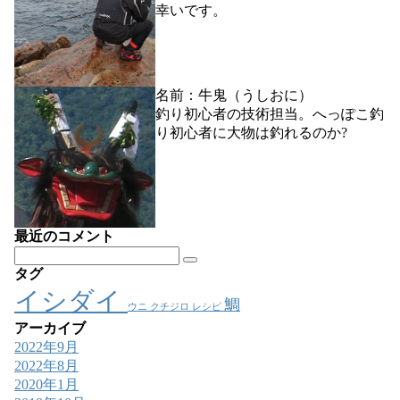
幸いです。
名前：牛鬼（うしおに）
釣り初心者の技術担当。へっぽこ釣
り初心者に大物は釣れるのか?
最近のコメント
タグ
イシダイ
鯛
ウニ
クチジロ
レシピ
アーカイブ
2022年9月
2022年8月
2020年1月