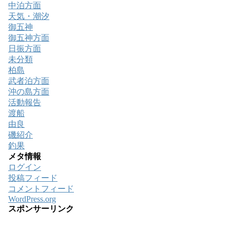
中泊方面
天気・潮汐
御五神
御五神方面
日振方面
未分類
柏島
武者泊方面
沖の島方面
活動報告
渡船
由良
磯紹介
釣果
メタ情報
ログイン
投稿フィード
コメントフィード
WordPress.org
スポンサーリンク