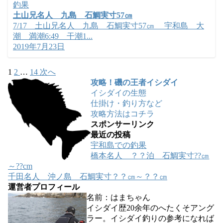
釣果
土山兄名人 九島 石鯛実寸57㎝
7/17 土山兄名人 九島 石鯛実寸57㎝ 宇和島 大
潮 満潮6:49 干潮1...
2019年7月23日
1
2
…
14
次へ
攻略！磯の王者イシダイ
イシダイの生態
仕掛け・釣り方など
攻略方法はコチラ
スポンサーリンク
最近の投稿
宇和島での釣果
橋本名人 ？？泊 石鯛実寸??㎝
～??cm
千田名人 沖ノ島 石鯛実寸？？㎝～？？㎝
運営者プロフィール
名前：はまちゃん
イシダイ歴20余年のへたくそアング
ラー。イシダイ釣りの参考になれば