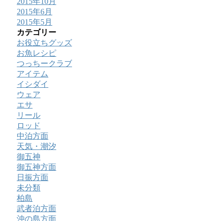
2015年10月
2015年6月
2015年5月
カテゴリー
お役立ちグッズ
お魚レシピ
つっちークラブ
アイテム
イシダイ
ウェア
エサ
リール
ロッド
中泊方面
天気・潮汐
御五神
御五神方面
日振方面
未分類
柏島
武者泊方面
沖の島方面