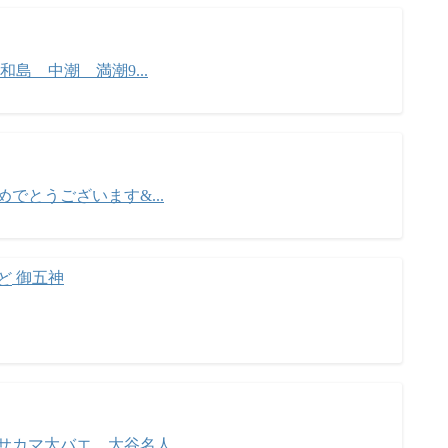
宇和島 中潮 満潮9...
おめでとうございます&...
御五神
.足摺サカマ大バエ 大谷名人