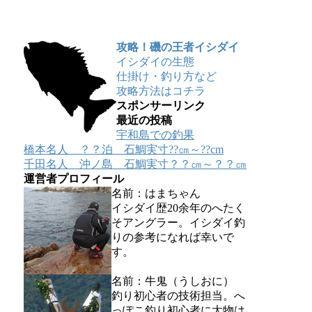
攻略！磯の王者イシダイ
イシダイの生態
仕掛け・釣り方など
攻略方法はコチラ
スポンサーリンク
最近の投稿
宇和島での釣果
橋本名人 ？？泊 石鯛実寸??㎝～??cm
千田名人 沖ノ島 石鯛実寸？？㎝～？？㎝
運営者プロフィール
名前：はまちゃん
イシダイ歴20余年のへたく
そアングラー。イシダイ釣
りの参考になれば幸いで
す。
名前：牛鬼（うしおに）
釣り初心者の技術担当。へ
っぽこ釣り初心者に大物は