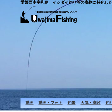
愛媛西南宇和島 イシダイ釣り等の底物に特化し
動画
動画・フォト
釣果
天気・潮汐
釣