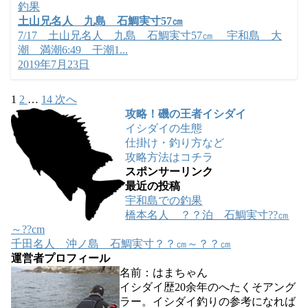
釣果
土山兄名人 九島 石鯛実寸57㎝
7/17 土山兄名人 九島 石鯛実寸57㎝ 宇和島 大
潮 満潮6:49 干潮1...
2019年7月23日
1
2
…
14
次へ
攻略！磯の王者イシダイ
イシダイの生態
仕掛け・釣り方など
攻略方法はコチラ
スポンサーリンク
最近の投稿
宇和島での釣果
橋本名人 ？？泊 石鯛実寸??㎝
～??cm
千田名人 沖ノ島 石鯛実寸？？㎝～？？㎝
運営者プロフィール
名前：はまちゃん
イシダイ歴20余年のへたくそアング
ラー。イシダイ釣りの参考になれば