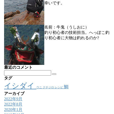
幸いです。
名前：牛鬼（うしおに）
釣り初心者の技術担当。へっぽこ釣
り初心者に大物は釣れるのか?
最近のコメント
タグ
イシダイ
鯛
ウニ
クチジロ
レシピ
アーカイブ
2022年9月
2022年8月
2020年1月